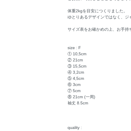
体重2kgを目安につくりました。
ゆとりあるデザインではなく、ジ
サイズ表をお確かめの上、お手持
size : F
① 10,5cm
② 21cm
③ 15,5cm
④ 3,2cm
⑤ 4,5cm
⑥ 3cm
⑦ 5cm
⑧ 21cm (一周)
袖丈 8.5cm
quality :