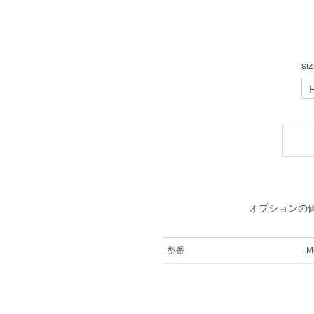
si
オプションの
型番
M